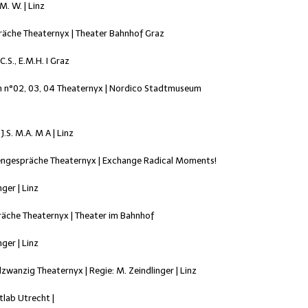
, M. W. | Linz
räche Theaternyx | Theater Bahnhof Graz
 C.S., E.M.H. I Graz
ch n°02, 03, 04 Theaternyx | Nordico Stadtmuseum
 J.S. M.A. M A | Linz
iengespräche Theaternyx | Exchange Radical Moments!
nger | Linz
äche Theaternyx | Theater im Bahnhof
nger | Linz
zwanzig Theaternyx | Regie: M. Zeindlinger | Linz
lab Utrecht |