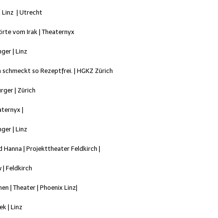
| Linz | Utrecht
örte vom Irak | Theaternyx
nger | Linz
 schmeckt so Rezeptfrei. | HGKZ Zürich
rger | Zürich
aternyx |
nger | Linz
 Hanna | Projekttheater Feldkirch |
 | Feldkirch
en | Theater | Phoenix Linz|
k | Linz