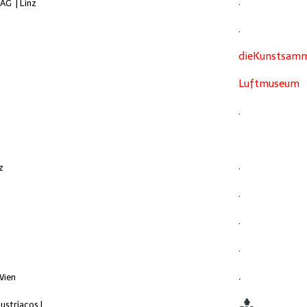
.
 AG
| Linz
.
dieKunstsamm
Luftmuseum
.
.
z
.
.
.
.
Wien
https://www.explorat
austríacos
|