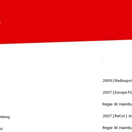
n
.
.
2009 | Radiospott
2007 | Europe Fla
Regie: M. Haimbu
2007 | ReCut | I
mlung
Regie: M. Haimbu
nz