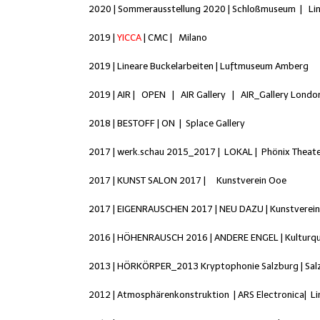
2020 | Sommerausstellung 2020 | Schloßmuseum
| Li
2019 |
YICCA
| CMC
| Milano
2019 | Lineare Buckelarbeiten | Luftmuseum Amberg
2019 | AIR | OPEN | AIR Gallery | AIR_Gallery Londo
2018 | BESTOFF | ON | Splace Gallery
2017 | werk.schau 2015_2017 | LOKAL | Phönix Theate
2017 | KUNST SALON 2017 |
Kunstverein Ooe
2017 | EIGENRAUSCHEN 2017 | NEU DAZU | Kunstverei
2016 | HÖHENRAUSCH 2016 | ANDERE ENGEL | Kulturqua
2013 | HÖRKÖRPER_2013 Kryptophonie Salzburg | Sal
2012 | Atmosphärenkonstruktion
|
ARS Electronica|
Li