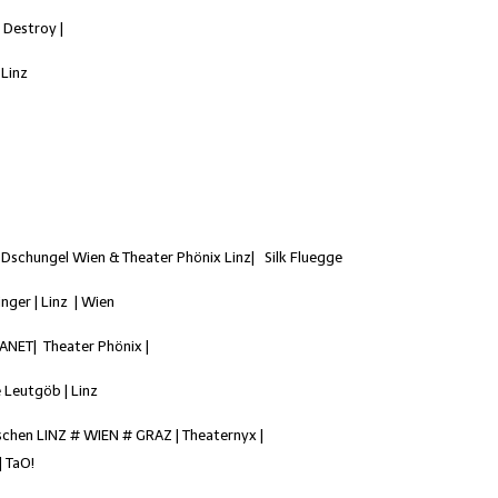
 Destroy |
 Linz
|
Dschungel Wien & Theater Phönix Linz
| Silk
Fluegge
inger | Linz | Wien
ANET| Theater Phönix |
e Leutgöb | Linz
uschen
LINZ # WIEN # GRAZ
|
Theaternyx
|
|
TaO!