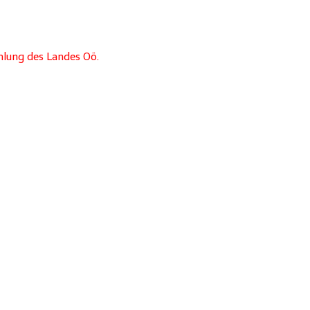
lung des Landes Oö.
orium.edu/inflatable