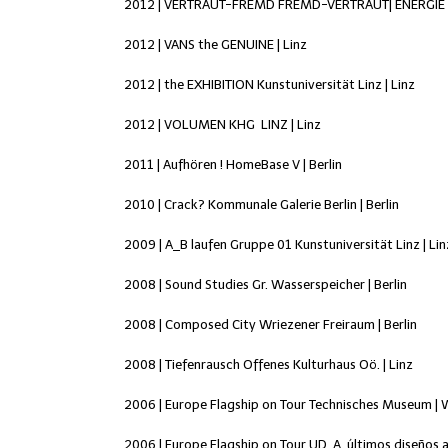
2012 | VERTRAUT-
FREMD FREMD
-VERTRAUT|
ENERGIE
2012 | VANS the GENUINE | Linz
2012 | the EXHIBITION Kunstuniversität Linz | Linz
2012 | VOLUMEN KHG LINZ | Linz
2011 | Aufhören ! HomeBase V | Berlin
2010 | Crack? Kommunale Galerie Berlin | Berlin
2009 | A_B laufen Gruppe 01 Kunstuniversität Linz | Lin
2008 | Sound Studies Gr. Wasserspeicher | Berlin
2008 | Composed City Wriezener Freiraum | Berlin
2008 | Tiefenrausch Offenes Kulturhaus Oö. | Linz
2006 | Europe Flagship on Tour Technisches Museum | 
2006 | Europe Flagship on Tour
UD. A. últimos diseños 