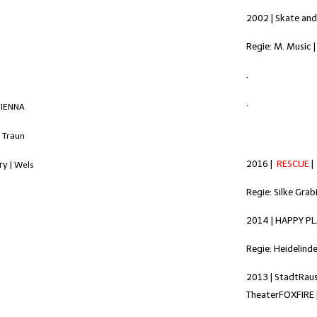
2002 | Skate and
Regie: M. Music |
n
.
.
VIENNA
| Traun
2016 |
RESCUE
ry
| Wels
Regie: Silke Grab
2014 | HAPPY PL
Regie: Heidelind
2013 | StadtRa
TheaterFOXFIRE