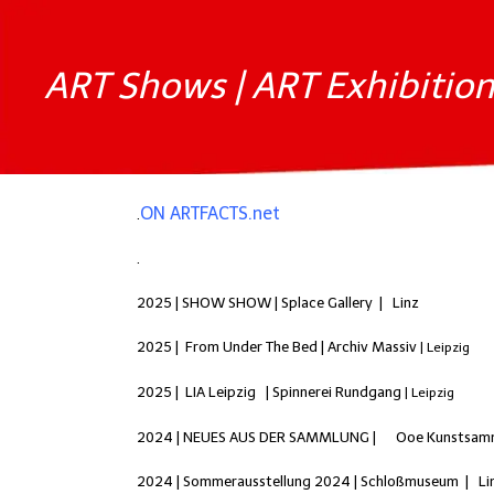
ART Shows | ART Exhibitio
ON ARTFACTS.net
.
.
2025 | SHOW SHOW | Splace Gallery
| Linz
2025
| From Under The Bed | Archiv Massiv
| Leipzig
2025
| LIA Leipzig | Spinnerei Rundgang
| Leipzig
2024 | NEUES AUS DER SAMMLUNG |
Ooe Kunstsam
2024 | Sommerausstellung 2024 | Schloßmuseum
| Li