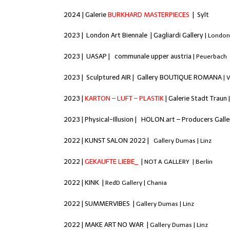
2024 | Galerie
BURKHARD MASTERPIECES
| Sylt
2023 | London Art Biennale |
Gagliardi Gallery
| Londo
2023 | UASAP |
communale upper austria
| Peuerbach
2023 | Sculptured AIR |
Gallery BOUTIQUE ROMANA
| 
2023 |
KARTON – LUFT – PLASTIK
|
Galerie Stadt
Traun
2023 | P
hysical-Illusion
|
HOLON.art – Producers Galle
2022 | KUNST SALON 2022 |
Gallery Dumas
| Linz
2022 |
GEKAUFTE LIEBE_
|
NOT A GALLERY
| Berlin
2022 | KINK |
RedD Gallery
| Chania
2022 | SUMMERVIBES |
Gallery Dumas
| Linz
2022 | MAKE ART NO WAR |
Gallery Dumas
| Linz