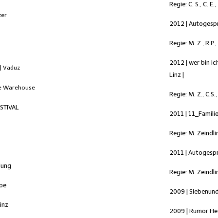
Regie: C. S., C. E.
zer
2012 | Autogesp
Regie: M. Z., R.P.,
2012 | wer bin i
z
| Vaduz
Linz |
e Warehouse
Regie: M. Z., C.S.,
STIVAL
2011 | 11_Famil
Regie: M. Zeindli
2011 | Autogespr
lung
Regie: M. Zeindli
Ooe
2009 | Siebenund
inz
2009 | Rumor Het