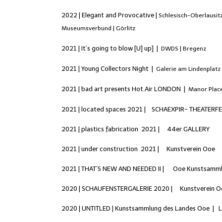
2022 | Elegant and Provocative |
Schlesisch-Oberlausit
Museumsverbund
| Görlitz
2021 | It’s going to blow
[
U
]
up
]
|
DWDS
| Bregenz
2021 | Young Collectors Night |
Galerie am Lindenplat
2021 | bad art presents Hot.Air
LONDON
|
Manor Plac
2021 | located spaces 2021 |
SCHAEXPIR- THEATERFE
2021 | plastics fabrication 2021 |
44er GALLERY
2021 | under construction 2021 |
Kunstverein Ooe
2021 | THAT´S NEW AND NEEDED II |
Ooe Kunstsamm
2020 | SCHAUFENSTERGALERIE 2020 |
Kunstverein 
2020 | UNTITLED | Kunstsammlung des Landes Ooe
| L