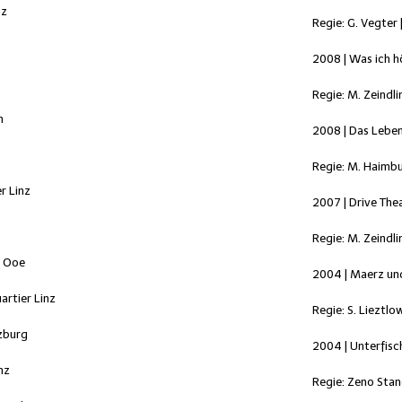
nz
Regie: G. Vegter 
2008 | Was ich h
Regie: M. Zeindli
n
2008 | Das Leben
Regie: M. Haimbu
r Linz
2007 | Drive The
Regie: M. Zeindli
n Ooe
2004 | Maerz und
rtier Linz
Regie: S. Lieztlow
zburg
2004 | Unterfisch
nz
Regie: Zeno Stane